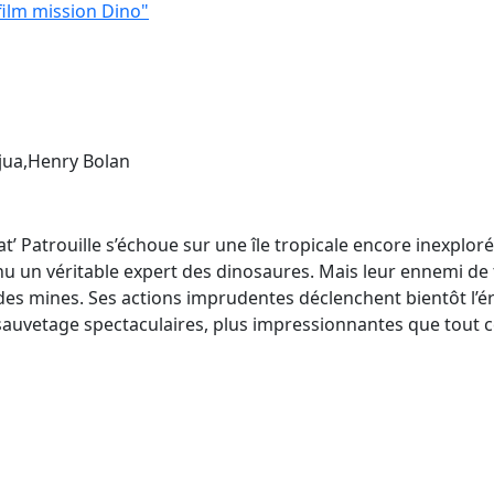
 film mission Dino"
jua,Henry Bolan
’ Patrouille s’échoue sur une île tropicale encore inexploré
u un véritable expert des dinosaures. Mais leur ennemi de tou
 des mines. Ses actions imprudentes déclenchent bientôt l’é
auvetage spectaculaires, plus impressionnantes que tout ce q