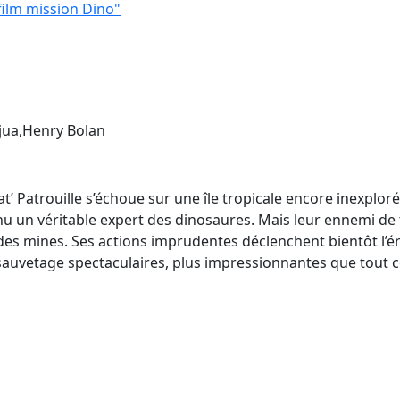
 film mission Dino"
jua,Henry Bolan
’ Patrouille s’échoue sur une île tropicale encore inexploré
u un véritable expert des dinosaures. Mais leur ennemi de tou
 des mines. Ses actions imprudentes déclenchent bientôt l’é
auvetage spectaculaires, plus impressionnantes que tout ce q